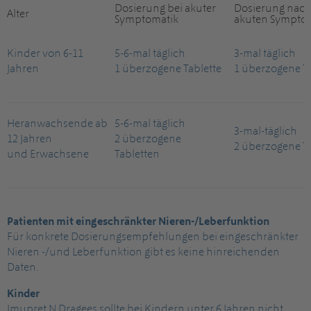
Dosierung bei akuter
Dosierung nach
Alter
Symptomatik
akuten Sympto
Kinder von 6-11
5-6-mal täglich
3-mal täglich
Jahren
1 überzogene Tablette
1 überzogene Ta
Heranwachsende ab
5-6-mal täglich
3-mal-täglich
12 Jahren
2 überzogene
2 überzogene T
und Erwachsene
Tabletten
Patienten mit eingeschränkter Nieren-/Leberfunktion
Für konkrete Dosierungsempfehlungen bei eingeschränkter
Nieren -/und Leberfunktion gibt es keine hinreichenden
Daten.
Kinder
Imupret N Dragees sollte bei Kindern unter 6 Jahren nicht