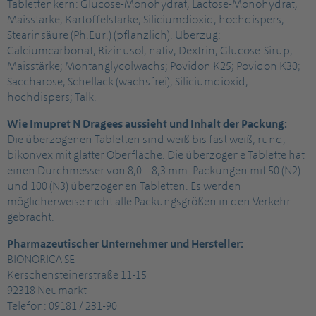
Tablettenkern: Glucose-Monohydrat, Lactose-Monohydrat,
Maisstärke; Kartoffelstärke; Siliciumdioxid, hochdispers;
Stearinsäure (Ph.Eur.) (pflanzlich). Überzug:
Calciumcarbonat; Rizinusöl, nativ; Dextrin; Glucose-Sirup;
Maisstärke; Montanglycolwachs; Povidon K25; Povidon K30;
Saccharose; Schellack (wachsfrei); Siliciumdioxid,
hochdispers; Talk.
Wie Imupret N Dragees aussieht und Inhalt der Packung:
Die überzogenen Tabletten sind weiß bis fast weiß, rund,
bikonvex mit glatter Oberfläche. Die überzogene Tablette hat
einen Durchmesser von 8,0 – 8,3 mm. Packungen mit 50 (N2)
und 100 (N3) überzogenen Tabletten. Es werden
möglicherweise nicht alle Packungsgrößen in den Verkehr
gebracht.
Pharmazeutischer Unternehmer und Hersteller:
BIONORICA SE
Kerschensteinerstraße 11-15
92318 Neumarkt
Telefon: 09181 / 231-90