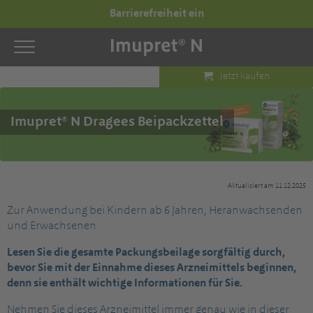
Barrierefreiheit ein
Jetzt kaufen
Imupret® N Dragees Beipackzettel
Aktualisiert am 11.12.2025
Zur Anwendung bei Kindern ab 6 Jahren, Heranwachsenden
und Erwachsenen
Lesen Sie die gesamte Packungsbeilage sorgfältig durch,
bevor Sie mit der Einnahme dieses Arzneimittels beginnen,
denn sie enthält wichtige Informationen für Sie.
Nehmen Sie dieses Arzneimittel immer genau wie in dieser